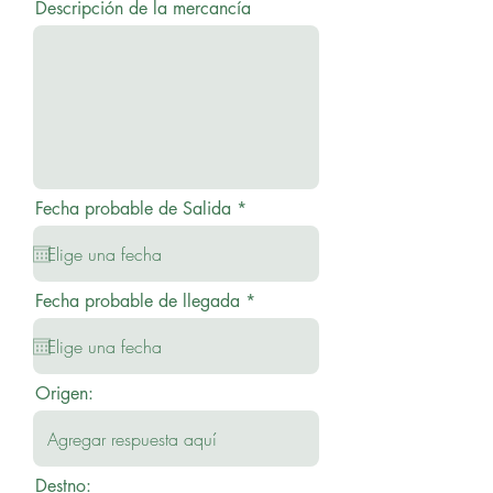
Descripción de la mercancía
r
Fecha probable de Salida
*
e
q
u
i
r
r
Fecha probable de llegada
*
e
e
d
q
u
i
r
Origen:
e
d
Destno: