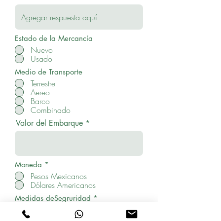
Estado de la Mercancía
Nuevo
Usado
Medio de Transporte
Terrestre
Aereo
Barco
Combinado
Valor del Embarque
O
Moneda
*
b
Pesos Mexicanos
l
Dólares Americanos
i
g
O
Medidas deSegruridad
*
a
b
t
GPS
l
o
Custodia
i