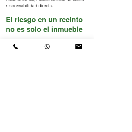
responsabilidad directa
.
El riesgo en un recinto
no es solo el inmueble
Un recinto no solo implica un espacio
físico, sino la interacción constante de
personas, proveedores y actividades
dentro de un mismo lugar.
Cada evento que se realiza dentro de tus
instalaciones representa una exposición
distinta, dependiendo del tipo de evento,
número de asistentes y servicios
involucrados.
En ABZ analizamos cómo opera tu recinto
para estructurar una cobertura que
contemple estos factores, evitando vacíos
que puedan afectar en caso de una